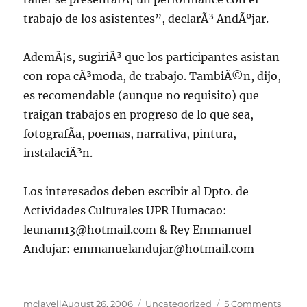
trabajo de los asistentes”, declarÃ³ AndÃºjar.
AdemÃ¡s, sugiriÃ³ que los participantes asistan
con ropa cÃ³moda, de trabajo. TambiÃ©n, dijo,
es recomendable (aunque no requisito) que
traigan trabajos en progreso de lo que sea,
fotografÃ­a, poemas, narrativa, pintura,
instalaciÃ³n.
Los interesados deben escribir al Dpto. de
Actividades Culturales UPR Humacao:
leunam13@hotmail.com & Rey Emmanuel
Andujar: emmanuelandujar@hotmail.com
Posted
Categories
on
mclavell
August 26, 2006
Uncategorized
5 Comments