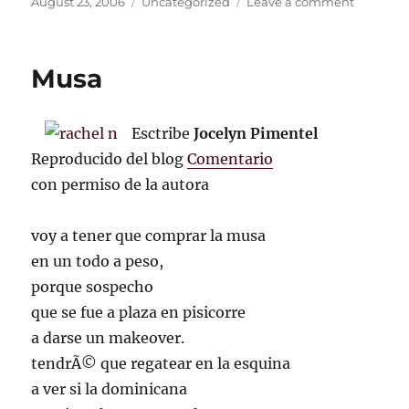
Posted
Categories
on
August 23, 2006
Uncategorized
Leave a comment
on
New
York
Internati
Musa
Fringe
Festival
Esctribe
Jocelyn Pimentel
Reproducido del blog
Comentario
con permiso de la autora
voy a tener que comprar la musa
en un todo a peso,
porque sospecho
que se fue a plaza en pisicorre
a darse un makeover.
tendrÃ© que regatear en la esquina
a ver si la dominicana