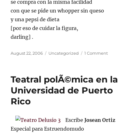
se compra con la misma facilidad
con que se pide un whopper sin queso
y una pepsi de dieta
[por eso de cuidar la figura,
darling] .
Posted
Categories
on
August 22, 2006
Uncategorized
1 Comment
on
Musa
Teatral polÃ©mica en la
Universidad de Puerto
Rico
Escribe
Josean Ortiz
Especial para Estruendomudo