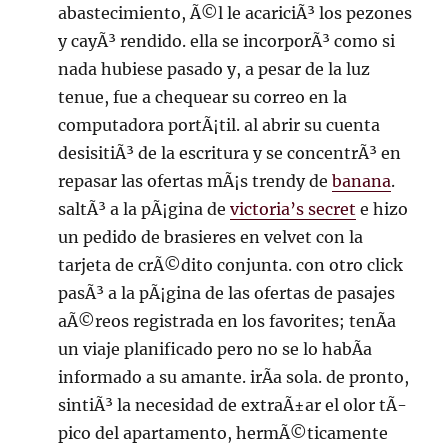
abastecimiento, Ã©l le acariciÃ³ los pezones
y cayÃ³ rendido. ella se incorporÃ³ como si
nada hubiese pasado y, a pesar de la luz
tenue, fue a chequear su correo en la
computadora portÃ¡til. al abrir su cuenta
desisitiÃ³ de la escritura y se concentrÃ³ en
repasar las ofertas mÃ¡s trendy de
banana
.
saltÃ³ a la pÃ¡gina de
victoria’s secret
e hizo
un pedido de brasieres en velvet con la
tarjeta de crÃ©dito conjunta. con otro click
pasÃ³ a la pÃ¡gina de las ofertas de pasajes
aÃ©reos registrada en los favorites; tenÃ­a
un viaje planificado pero no se lo habÃ­a
informado a su amante. irÃ­a sola. de pronto,
sintiÃ³ la necesidad de extraÃ±ar el olor tÃ­
pico del apartamento, hermÃ©ticamente