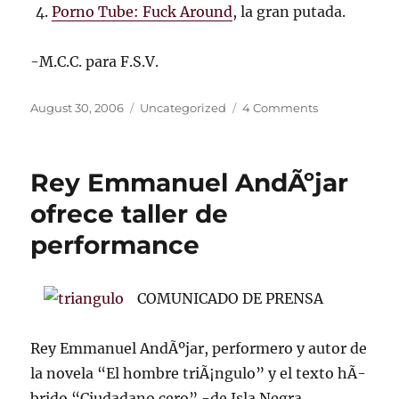
Porno Tube: Fuck Around
, la gran putada.
-M.C.C. para F.S.V.
Posted
Categories
on
August 30, 2006
Uncategorized
4 Comments
on
Deudores
solidarios,
viaje
Rey Emmanuel AndÃºjar
a
las
ofrece taller de
pirÃ¡mides
performance
de
Egipto
y
una
COMUNICADO DE PRENSA
referencia
pornogrÃ¡fica
Rey Emmanuel AndÃºjar, performero y autor de
la novela “El hombre triÃ¡ngulo” y el texto hÃ­
brido “Ciudadano cero” -de Isla Negra