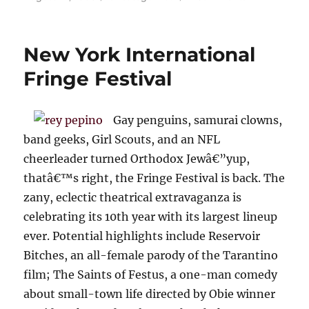
on
Estrellitas
y
duendes
New York International
Fringe Festival
Gay penguins, samurai clowns,
band geeks, Girl Scouts, and an NFL
cheerleader turned Orthodox Jewâ€”yup,
thatâ€™s right, the Fringe Festival is back. The
zany, eclectic theatrical extravaganza is
celebrating its 10th year with its largest lineup
ever. Potential highlights include Reservoir
Bitches, an all-female parody of the Tarantino
film; The Saints of Festus, a one-man comedy
about small-town life directed by Obie winner