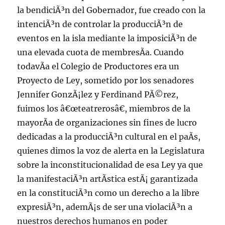
la bendiciÃ³n del Gobernador, fue creado con la
intenciÃ³n de controlar la producciÃ³n de
eventos en la isla mediante la imposiciÃ³n de
una elevada cuota de membresÃ­a. Cuando
todavÃ­a el Colegio de Productores era un
Proyecto de Ley, sometido por los senadores
Jennifer GonzÃ¡lez y Ferdinand PÃ©rez,
fuimos los â€œteatrerosâ€, miembros de la
mayorÃ­a de organizaciones sin fines de lucro
dedicadas a la producciÃ³n cultural en el paÃ­s,
quienes dimos la voz de alerta en la Legislatura
sobre la inconstitucionalidad de esa Ley ya que
la manifestaciÃ³n artÃ­stica estÃ¡ garantizada
en la constituciÃ³n como un derecho a la libre
expresiÃ³n, ademÃ¡s de ser una violaciÃ³n a
nuestros derechos humanos en poder