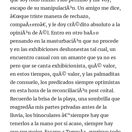
escapo de su manipulaciÃ³n. Un amigo me dice,
â€œque triste manera de rechazo,
compaÃ±eroâ€, y le doy crÃ©dito absoluto a la
opiniÃ³n de Ã©l. Entro en otro baÃ±o
pensando en la masturbaciÃ³n que no procede
y en las exhibiciones deshonestas tal cual, un
encuentro casual con un amante que ya no es
pero que se canta exhibicionista, quÃ© valor,
en estos tiempos, quÃ© valor, y las palmaditas
de consuelo, los predicados siempre optimistas
en esta hora de la reconciliaciÃ³n post coital.
Recuerdo la brisa de la playa, una sombrilla que
reagredÃ­a mis partes privadas antes de la
lluvia, los binoculares â€“siempre hay que
tenerlos a la mano por si acaso, siempre hay
que ver mejor. Escapo a TurquÃ­a, averiguo todo