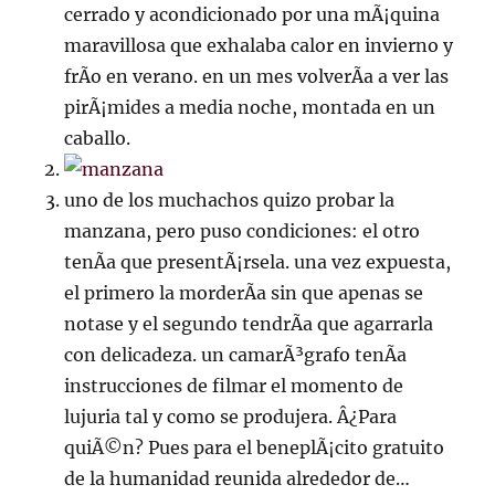
cerrado y acondicionado por una mÃ¡quina
maravillosa que exhalaba calor en invierno y
frÃ­o en verano. en un mes volverÃ­a a ver las
pirÃ¡mides a media noche, montada en un
caballo.
uno de los muchachos quizo probar la
manzana, pero puso condiciones: el otro
tenÃ­a que presentÃ¡rsela. una vez expuesta,
el primero la morderÃ­a sin que apenas se
notase y el segundo tendrÃ­a que agarrarla
con delicadeza. un camarÃ³grafo tenÃ­a
instrucciones de filmar el momento de
lujuria tal y como se produjera. Â¿Para
quiÃ©n? Pues para el beneplÃ¡cito gratuito
de la humanidad reunida alrededor de…