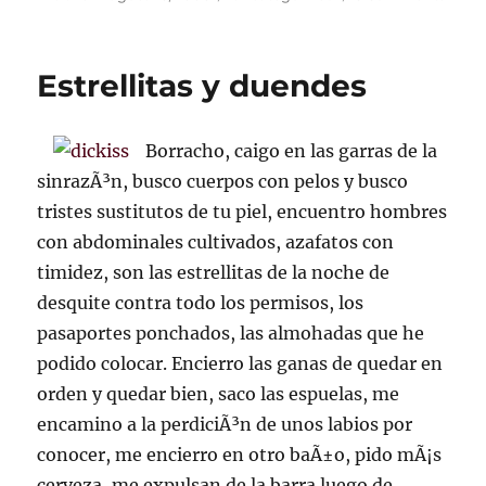
on
Rey
Emma
AndÃº
Estrellitas y duendes
ofrec
taller
de
Borracho, caigo en las garras de la
perf
sinrazÃ³n, busco cuerpos con pelos y busco
tristes sustitutos de tu piel, encuentro hombres
con abdominales cultivados, azafatos con
timidez, son las estrellitas de la noche de
desquite contra todo los permisos, los
pasaportes ponchados, las almohadas que he
podido colocar. Encierro las ganas de quedar en
orden y quedar bien, saco las espuelas, me
encamino a la perdiciÃ³n de unos labios por
conocer, me encierro en otro baÃ±o, pido mÃ¡s
cerveza, me expulsan de la barra luego de