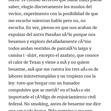
saber, elogio discretamente los muslos del
vecino, experimento con la posibilidad de que
me escuche mientras hablo pero no, no
escucha. En vez, pienso en que nos acaban de
expulsar del antro ParaÃ­so sÃ³lo porque nos
besamos y exploro detalladamente cÃ³mo
todos andan vestidos de pantalÃ³n largo y
camisa t-shirt, excepto el azafato, que conoce
el calor de Texas y viene a mÃ­ y no quiere
besarme, asÃ­ que me cuenta los tres aÃ±os de
labores ininterrumpidas y un tropiezo con la
ley: tuvo que bregar con un fumador
compulsivo que se metiÃ³ en el baÃ±o sin
importarle el cÃ³digo de enjuiciamiento civil
federal. No smoking, antes de besarme me dice
que soy todo humo. Pido permiso y me voy,