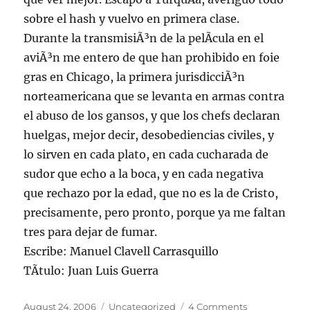
sobre el hash y vuelvo en primera clase.
Durante la transmisiÃ³n de la pelÃ­cula en el
aviÃ³n me entero de que han prohibido en foie
gras en Chicago, la primera jurisdicciÃ³n
norteamericana que se levanta en armas contra
el abuso de los gansos, y que los chefs declaran
huelgas, mejor decir, desobediencias civiles, y
lo sirven en cada plato, en cada cucharada de
sudor que echo a la boca, y en cada negativa
que rechazo por la edad, que no es la de Cristo,
precisamente, pero pronto, porque ya me faltan
tres para dejar de fumar.
Escribe: Manuel Clavell Carrasquillo
TÃ­tulo: Juan Luis Guerra
Posted
Categories
on
August 24, 2006
Uncategorized
4 Comments