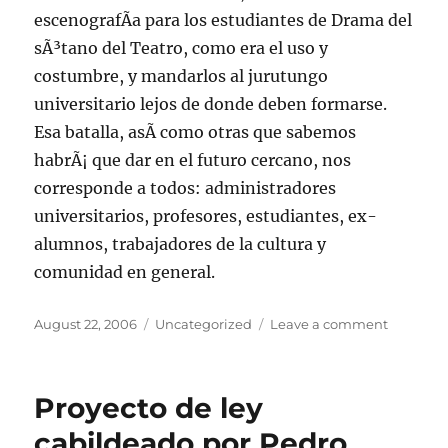
escenografÃ­a para los estudiantes de Drama del
sÃ³tano del Teatro, como era el uso y
costumbre, y mandarlos al jurutungo
universitario lejos de donde deben formarse.
Esa batalla, asÃ­ como otras que sabemos
habrÃ¡ que dar en el futuro cercano, nos
corresponde a todos: administradores
universitarios, profesores, estudiantes, ex-
alumnos, trabajadores de la cultura y
comunidad en general.
Posted
Categories
on
August 22, 2006
Uncategorized
Leave a comment
on
Teatral
polÃ©mi
en
Proyecto de ley
la
Universi
cabildeado por Pedro