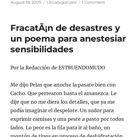
Posted
Categories
on
August 18, 2005
Uncategorized
1 Comment
on
Califas:
Primero
de
FracatÃ¡n de desastres y
una
serie
un poema para anestesiar
que
sensibilidades
presenta
aquÃ­
el
desconocido
Por la Redacción de ESTRUENDOMUDO
TomÃ¡s
Redd
Me dijo Pelas que anoche la pasate bien con
Cacho. Que perrearon hasta el amanezca. Le
dije que no me diera los detalles, que ya me
podía imaginar el despelote. Un sudor para
exprimir camisas y una peste a pasto por todos
lados. Lo peor es la fila para ir al baño, un
montón de tipos en proceso de deshidratación