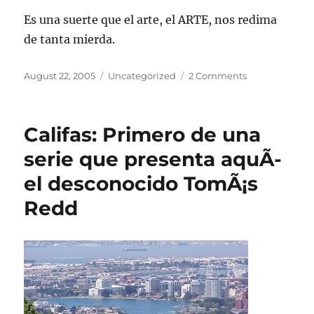
Es una suerte que el arte, el ARTE, nos redima
de tanta mierda.
Posted
Categories
on
August 22, 2005
Uncategorized
2 Comments
on
El
Instituto
de
Califas: Primero de una
Cultura
PuertorriqueÃ
serie que presenta aquÃ­
y
el desconocido TomÃ¡s
la
Playboy:
Redd
Un
testimonio
desde
las
entraÃ±as
del
Rinoceronte
de