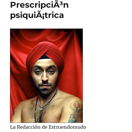
PrescripciÃ³n
psiquiÃ¡trica
La Redacción de Estruendomudo