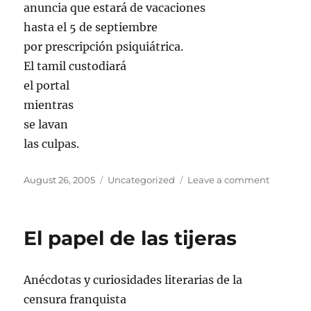
anuncia que estará de vacaciones
hasta el 5 de septiembre
por prescripción psiquiátrica.
El tamil custodiará
el portal
mientras
se lavan
las culpas.
Posted
Categories
on
August 26, 2005
Uncategorized
Leave a comment
on
Prescrip
psiquiÃ¡t
El papel de las tijeras
Anécdotas y curiosidades literarias de la
censura franquista