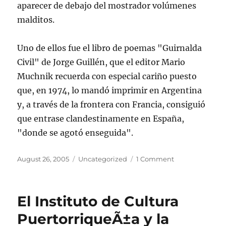
aparecer de debajo del mostrador volúmenes
malditos.
Uno de ellos fue el libro de poemas "Guirnalda
Civil" de Jorge Guillén, que el editor Mario
Muchnik recuerda con especial cariño puesto
que, en 1974, lo mandó imprimir en Argentina
y, a través de la frontera con Francia, consiguió
que entrase clandestinamente en España,
"donde se agotó enseguida".
Posted
Categories
on
August 26, 2005
Uncategorized
1 Comment
on
El
papel
de
El Instituto de Cultura
las
tijeras
PuertorriqueÃ±a y la