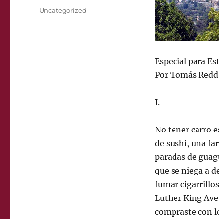
on
Categories
Uncategorized
Especial para E
Por Tomás Redd
I.
No tener carro e
de sushi, una f
paradas de guagu
que se niega a d
fumar cigarrillo
Luther King Ave.
compraste con lo