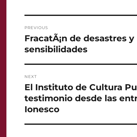
Post
PREVIOUS
navigation
FracatÃ¡n de desastres y
Previous
post:
sensibilidades
NEXT
El Instituto de Cultura P
Next
post:
testimonio desde las ent
Ionesco