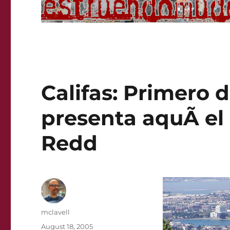
Califas: Primero 
presenta aquÃ­ e
Redd
Author
mclavell
Posted
August 18, 2005