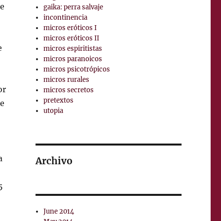
te
gaika: perra salvaje
incontinencia
micros eróticos I
micros eróticos II
e
micros espiritistas
micros paranoicos
micros psicotrópicos
micros rurales
or
micros secretos
pretextos
se
utopia
a
Archivo
5
June 2014