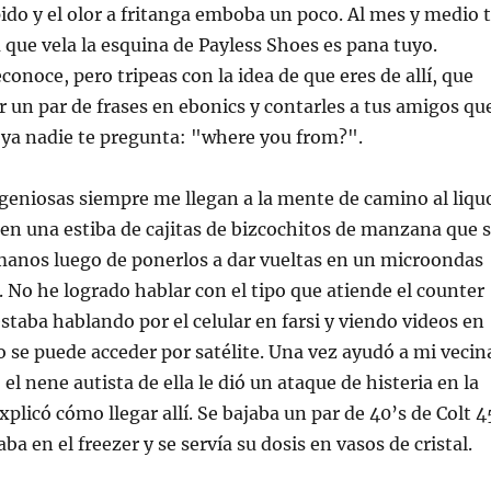
do y el olor a fritanga emboba un poco. Al mes y medio 
 que vela la esquina de Payless Shoes es pana tuyo.
onoce, pero tripeas con la idea de que eres de allí, que
 un par de frases en ebonics y contarles a tus amigos qu
 ya nadie te pregunta: "where you from?".
geniosas siempre me llegan a la mente de camino al liqu
en una estiba de cajitas de bizcochitos de manzana que 
manos luego de ponerlos a dar vueltas en un microondas
 No he logrado hablar con el tipo que atiende el counter
staba hablando por el celular en farsi y viendo videos en
o se puede acceder por satélite. Una vez ayudó a mi vecin
el nene autista de ella le dió un ataque de histeria en la
xplicó cómo llegar allí. Se bajaba un par de 40’s de Colt 4
aba en el freezer y se servía su dosis en vasos de cristal.