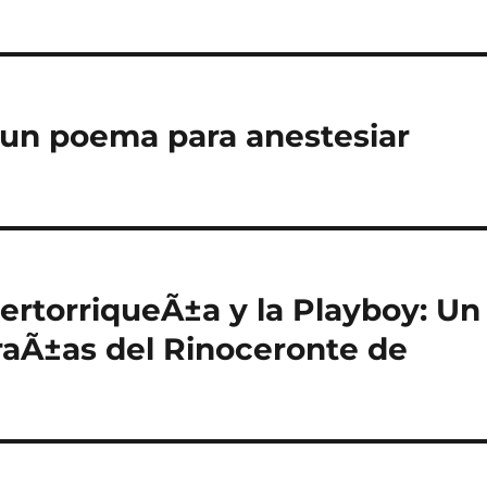
 un poema para anestesiar
uertorriqueÃ±a y la Playboy: Un
raÃ±as del Rinoceronte de