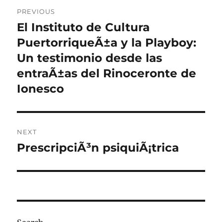
Post
PREVIOUS
navigation
El Instituto de Cultura
Previous
post:
PuertorriqueÃ±a y la Playboy:
Un testimonio desde las
entraÃ±as del Rinoceronte de
Ionesco
NEXT
PrescripciÃ³n psiquiÃ¡trica
Next
post: