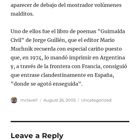
aparecer de debajo del mostrador volúmenes
malditos.
Uno de ellos fue el libro de poemas "Guirnalda
Civil" de Jorge Guillén, que el editor Mario
Muchnik recuerda con especial cariño puesto
que, en 1974, lo mandó imprimir en Argentina
y, a través de la frontera con Francia, consiguió
que entrase clandestinamente en España,
"donde se agotó enseguida".
Author
Posted
Categories
mclavell
August 26, 2005
Uncategorized
on
Leave a Reply