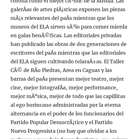
corona como el mejor cÃ³mic de la Ã­nsula. Las
galerÃ­as de artes plÃ¡sticas exponen las piezas
mÃ¡s relevantes del paÃ­s mientras que los
museos del ELA sirven sÃ³lo para comer mierda
en galas benÃ©ficas. Las editoriales privadas
han publicado las obras de dos generaciones de
escritores del paÃ­s mientras que las editoriales
del ELA siguen cultivando telaraÃ±as. El Taller
CÃ© de RÃ­o Piedras, Area en Caguas y las
barras del paÃ­s presentan mejor teatro, mejor
cine, mejor fotografÃ­a, mejor performance,
mejor mÃºsica, mejor de todo que las capillitas
al ego borincano administradas por la eterna
alternancia en el poder de los funcionarios del
Partido Popular DemocrÃ¡tico y el Partido
Nuevo Progresista (no hay que olvidar a los