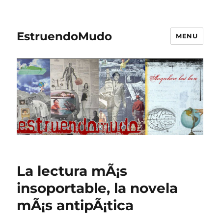
EstruendoMudo
MENU
La lectura mÃ¡s
insoportable, la novela
mÃ¡s antipÃ¡tica