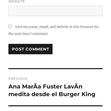
WEBSITE
Save my name, email, and website in this browser for
the next time I comment.
Post
PREVIOUS
navigation
Ana MarÃ­a Fuster LavÃ­n
Previous
post:
medita desde el Burger King