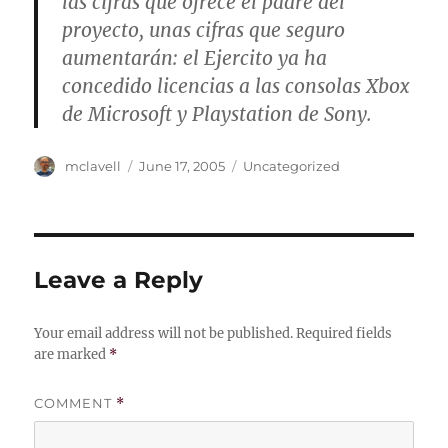
las cifras que ofrece el padre del
proyecto, unas cifras que seguro
aumentarán: el Ejercito ya ha
concedido licencias a las consolas Xbox
de Microsoft y Playstation de Sony.
Author
Posted
Categories
mclavell
June 17, 2005
Uncategorized
on
Leave a Reply
Your email address will not be published.
Required fields
are marked
*
COMMENT
*