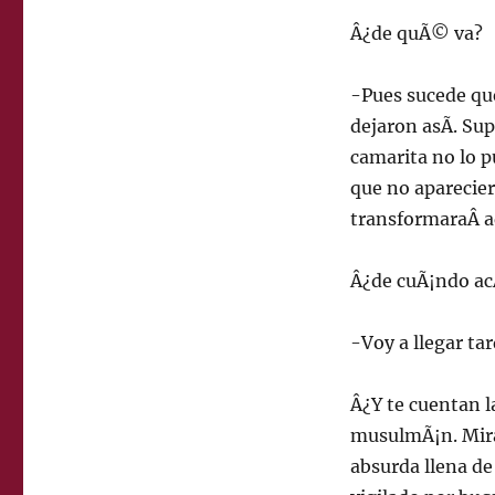
Â¿de quÃ© va?
-Pues sucede que
dejaron asÃ­. Su
camarita no lo p
que no apareciera
transformaraÂ aq
Â¿de cuÃ¡ndo ac
-Voy a llegar tar
Â¿Y te cuentan l
musulmÃ¡n. Mira,
absurda llena de