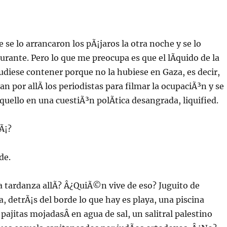
 se lo arrancaron los pÃ¡jaros la otra noche y se lo
purante. Pero lo que me preocupa es que el lÃ­quido de la
udiese contener porque no la hubiese en Gaza, es decir,
n por allÃ­ los periodistas para filmar la ocupaciÃ³n y se
uello en una cuestiÃ³n polÃ­tica desangrada, liquified.
Ã¡?
de.
a tardanza allÃ­? Â¿QuiÃ©n vive de eso? Juguito de
 detrÃ¡s del borde lo que hay es playa, una piscina
 pajitas mojadasÂ en agua de sal, un salitral palestino