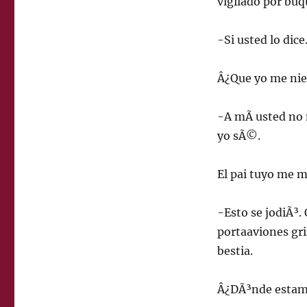
vigilado por buq
-Si usted lo dic
Â¿Que yo me nieg
-A mÃ­ usted no
yo sÃ©.
El pai tuyo me m
-Esto se jodiÃ³. 
portaaviones gri
bestia.
Â¿DÃ³nde estam