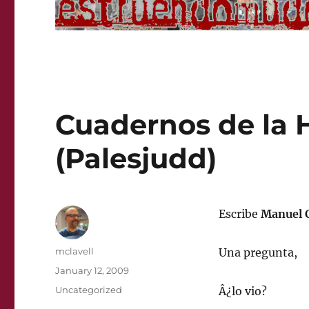
Cuadernos de la 
(Palesjudd)
Escribe
Manuel C
Author
mclavell
Una pregunta,
Posted
January 12, 2009
on
Categories
Uncategorized
Â¿lo vio?