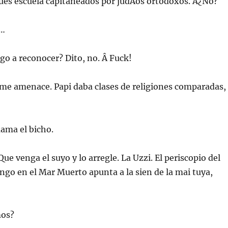
ues escuela capitaneados por judÃ­os ortodoxos. Â¿No?
e…
o a reconocer? Dito, no. Â Fuck!
 me amenace. Papi daba clases de religiones comparadas,
ama el bicho.
Que venga el suyo y lo arregle. La Uzzi. El periscopio del
ngo en el Mar Muerto apunta a la sien de la mai tuya,
os?