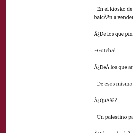
-En el kiosko de
balcÃ³n a vender
Â¿De los que pin
-Gotcha!
Â¿DeÂ los que a
-De esos mismos
Â¿QuÃ©?
-Un palestino pa