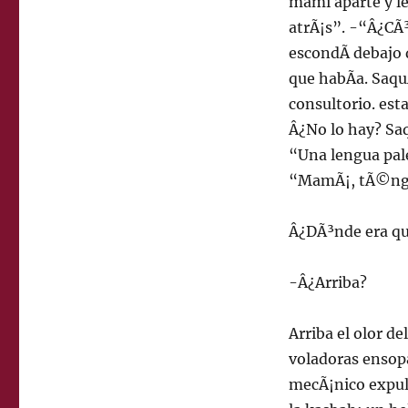
mami aparte y le
atrÃ¡s”. -“Â¿CÃ³
escondÃ­ debajo 
que habÃ­a. Saqu
consultorio. est
Â¿No lo hay? Sa
“Una lengua pal
“MamÃ¡, tÃ©ngame
Â¿DÃ³nde era q
-Â¿Arriba?
Arriba el olor d
voladoras ensopa
mecÃ¡nico expuls