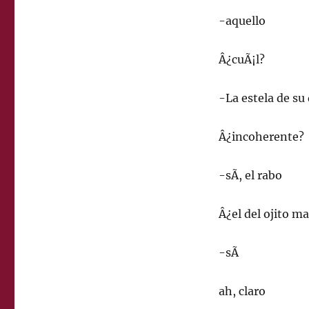
-aquello
Â¿cuÃ¡l?
-La estela de su 
Â¿incoherente?
-sÃ­, el rabo
Â¿el del ojito ma
-sÃ­
ah, claro