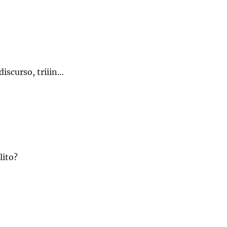
discurso, triiin…
lito?