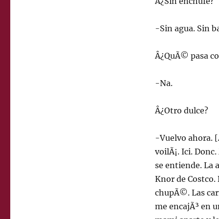
Â¿Sin enchufe?
-Sin agua. Sin ba
Â¿QuÃ© pasa con
-Na.
Â¿Otro dulce?
-Vuelvo ahora. [
voilÃ¡. Ici. Donc
se entiende. La 
Knor de Costco. 
chupÃ©. Las cari
me encajÃ³ en u