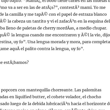
 dijo bajito: “MamÃ¡, el bobo tiene caries en las muelas 
mo va a ser en las de atrÃ¡s?”, contestÃ³ mami. Yo me
de la camilla y me tapÃ© con el papel de estraza blanco
Ã© la cabeza un tantito y vi el zafacÃ³n en la esquina del
aba lleno de paletas de cherry mordÃ­as, a medio chupar.
quÃ© la lengua cuando me encontraron y Ã©l la vio, dijo
estina, uy fo”. Una lengua morada y mora, para completa
 aquÃ­ el palito contra la lengua, uy fo”.
ue estÃ¡bamos?
el popcorn con mantequilla chorreante. Las palomitas
das en liquified butter, el cohete volador, el chocho
ado luego de la debida lubricaciÃ³n hacia el horizonte d