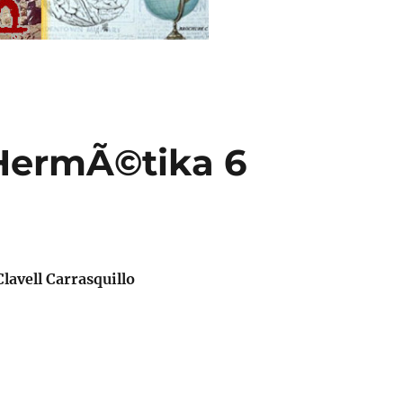
HermÃ©tika 6
lavell Carrasquillo