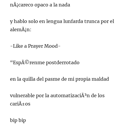
nÃ¡careco opaco a la nada
y hablo solo en lengua lunfarda trunca por el
alemÃ¡n:
-Like a Prayer Mood-
“EspÃ©renme postderrotado
en la quilla del pasme de mi propia maldad
vulnerable por la automatizaciÃ³n de los
cariÃ±os
bip bip