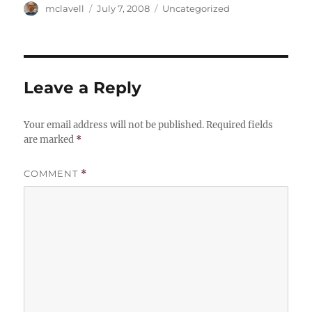
Author
Posted
Categories
mclavell
July 7, 2008
Uncategorized
on
Leave a Reply
Your email address will not be published.
Required fields
are marked
*
COMMENT
*