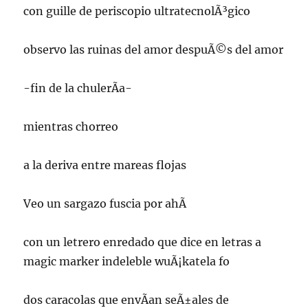
con guille de periscopio ultratecnolÃ³gico
observo las ruinas del amor despuÃ©s del amor
-fin de la chulerÃ­a-
mientras chorreo
a la deriva entre mareas flojas
Veo un sargazo fuscia por ahÃ­
con un letrero enredado que dice en letras a
magic marker indeleble wuÃ¡katela fo
dos caracolas que envÃ­an seÃ±ales de