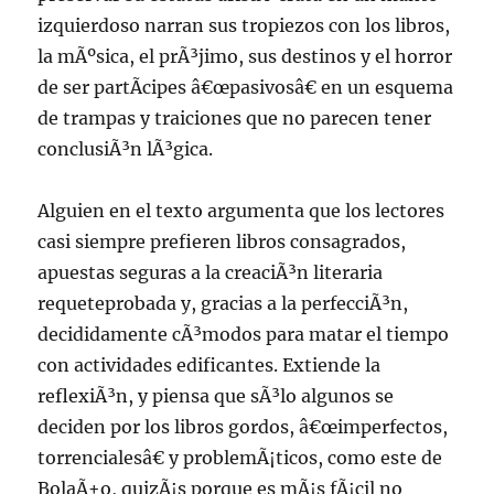
izquierdoso narran sus tropiezos con los libros,
la mÃºsica, el prÃ³jimo, sus destinos y el horror
de ser partÃ­cipes â€œpasivosâ€ en un esquema
de trampas y traiciones que no parecen tener
conclusiÃ³n lÃ³gica.
Alguien en el texto argumenta que los lectores
casi siempre prefieren libros consagrados,
apuestas seguras a la creaciÃ³n literaria
requeteprobada y, gracias a la perfecciÃ³n,
decididamente cÃ³modos para matar el tiempo
con actividades edificantes. Extiende la
reflexiÃ³n, y piensa que sÃ³lo algunos se
deciden por los libros gordos, â€œimperfectos,
torrencialesâ€ y problemÃ¡ticos, como este de
BolaÃ±o, quizÃ¡s porque es mÃ¡s fÃ¡cil no