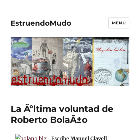
EstruendoMudo
MENU
La Ãºltima voluntad de
Roberto BolaÃ±o
Escribe
Manuel Clavell