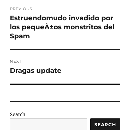
Post
PREVIOUS
navigation
Estruendomudo invadido por
Previous
post:
los pequeÃ±os monstritos del
Spam
NEXT
Dragas update
Next
post:
Search
SEARCH