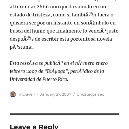
al terminar 2666 uno queda sumido en un
estado de tristeza, como si tambiÃ©n fuera o
quisiera ser por un instante un sonÃ¡mbulo en
busca del humo que finalmente lo venciÃ³ justo
despuÃ©s de escribir esta portentosa novela
pÃ³stuma.
Esta reseÃ±a se publicÃ³ en el nÃºmero enero-
febrero 2007 de “DiÃ¡logo”, periÃ³dico de la
Universidad de Puerto Rico.
Author
Posted
Categories
mclavell
January 27, 2007
Uncategorized
on
Leave a Reply