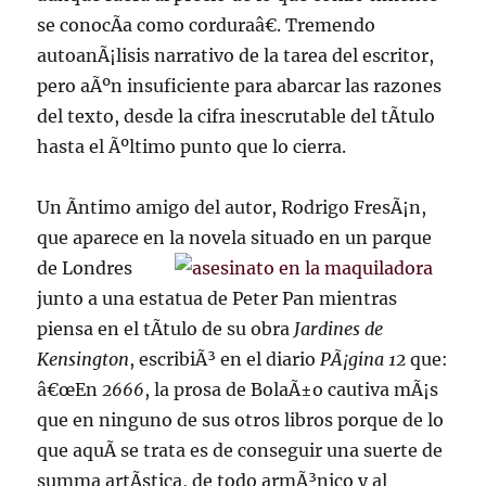
se conocÃ­a como corduraâ€. Tremendo
autoanÃ¡lisis narrativo de la tarea del escritor,
pero aÃºn insuficiente para abarcar las razones
del texto, desde la cifra inescrutable del tÃ­tulo
hasta el Ãºltimo punto que lo cierra.
Un Ã­ntimo amigo del autor, Rodrigo FresÃ¡n,
que aparece en la novela situado en un
parque
de Londres
junto a una estatua de Peter Pan mientras
piensa en el tÃ­tulo de su obra
Jardines de
Kensington
, escribiÃ³ en el diario
PÃ¡gina 12
que:
â€œEn
2666
, la prosa de BolaÃ±o cautiva mÃ¡s
que en ninguno de sus otros libros porque de lo
que aquÃ­ se trata es de conseguir una suerte de
summa artÃ­stica, de todo armÃ³nico y al