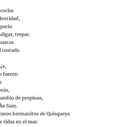
zcocho
dentidad,
spacio
digar, trepar.
marcas
l costado
¡s,
e fueron
n:
onia,
cambio de propinas,
Ã­o Sam.
bravos hermanitos de Quisqueya
s vidas en el mar.