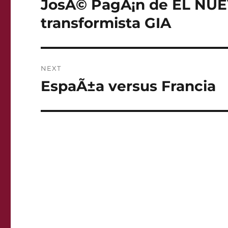
JosÃ© PagÃ¡n de EL NUEV
Previous
post:
transformista GIA
NEXT
EspaÃ±a versus Francia
Next
post: