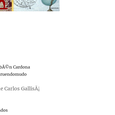
ubÃ©n Cardona
struendomudo
 Carlos GallisÃ¡
ados