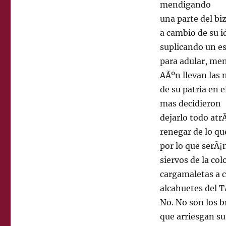
mendigando
una parte del bi
a cambio de su i
suplicando un e
para adular, men
AÃºn llevan las 
de su patria en e
mas decidieron
dejarlo todo atrÃ
renegar de lo qu
por lo que serÃ¡
siervos de la col
cargamaletas a 
alcahuetes del T
No. No son los 
que arriesgan su