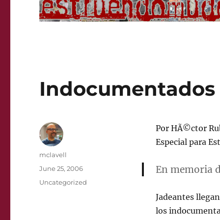
Indocumentados
Por HÃ©ctor R
Especial para E
Author
mclavell
En memoria de
Posted
June 25, 2006
on
Categories
Uncategorized
Jadeantes llegan
los indocument