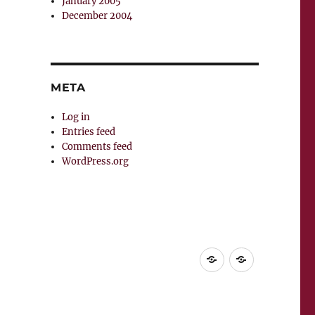
January 2005
December 2004
META
Log in
Entries feed
Comments feed
WordPress.org
Home
Supuesta
vida
del