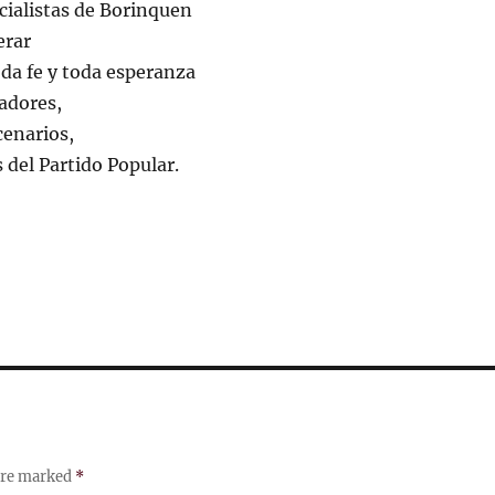
ocialistas de Borinquen
erar
da fe y toda esperanza
adores,
cenarios,
del Partido Popular.
 are marked
*