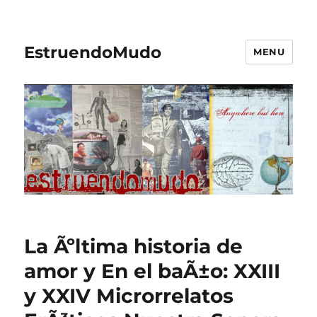
EstruendoMudo
MENU
La Ãºltima historia de
amor y En el baÃ±o: XXIII
y XXIV Microrrelatos