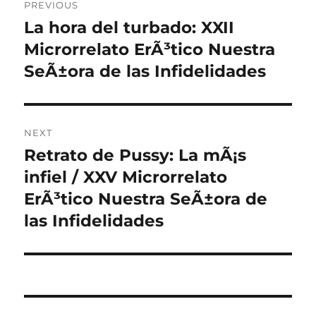
PREVIOUS
navigation
La hora del turbado: XXII
Previous
post:
Microrrelato ErÃ³tico Nuestra
SeÃ±ora de las Infidelidades
NEXT
Retrato de Pussy: La mÃ¡s
Next
post:
infiel / XXV Microrrelato
ErÃ³tico Nuestra SeÃ±ora de
las Infidelidades