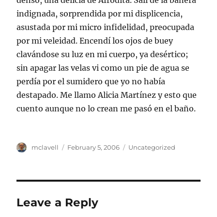
denso, una delicia de Afrodita. Salí de la bañera
indignada, sorprendida por mi displicencia,
asustada por mi micro infidelidad, preocupada
por mi veleidad. Encendí los ojos de buey
clavándose su luz en mi cuerpo, ya desértico;
sin apagar las velas vi como un pie de agua se
perdía por el sumidero que yo no había
destapado. Me llamo Alicia Martínez y esto que
cuento aunque no lo crean me pasó en el baño.
Author
Posted
Categories
mclavell
February 5, 2006
Uncategorized
on
Leave a Reply