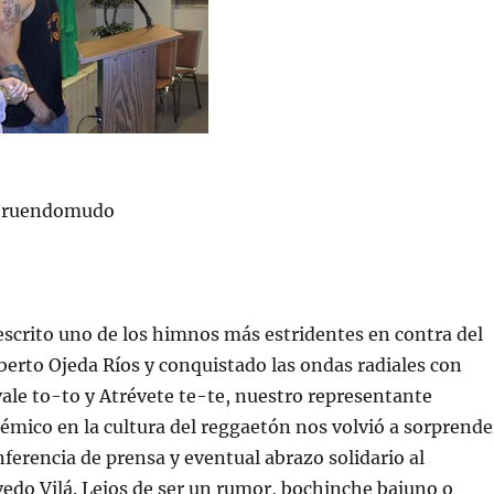
struendomudo
scrito uno de los himnos más estridentes en contra del
iberto Ojeda Ríos y conquistado las ondas radiales con
ale to-to y Atrévete te-te, nuestro representante
mico en la cultura del reggaetón nos volvió a sorprende
nferencia de prensa y eventual abrazo solidario al
edo Vilá. Lejos de ser un rumor, bochinche bajuno o