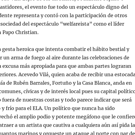
astidores, el evento fue todo un espectáculo digno del
ente representa y contó con la participación de otros
 sociedad del espectáculo “welfareista” como el líder
 Papo Christian.
a gesta heroica que intenta combatir el hábito bestial y
ar un arma de fuego al aire durante las celebraciones de
la excusa más apropiada para que ambas partes lograran
teriores. Acevedo Vilá, quien acaba de recibir una estocad
sía de Rubén Barrales, Fortuño y la Casa Blanca, anda en
omunes, cívicas y de interés local pues su capital polític
 fuera de nuestras costas y todo parece indicar que será
 y frío para el ELA. Un político que nunca ha sido
vechó el amplio podio y potente megáfono que le confier
atraer a un artista que cautiva a cualquiera aún así pida la
uantos marinos y orqueste un ataque al norte con par de