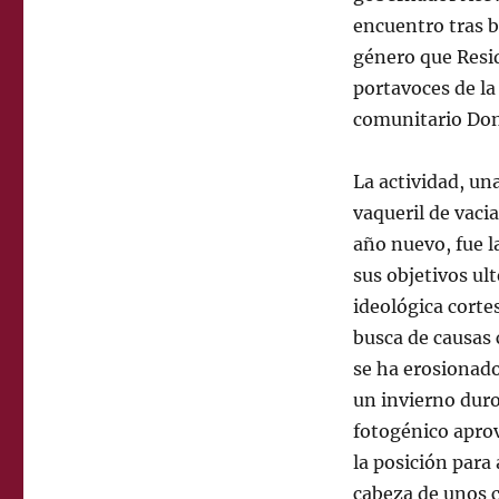
encuentro tras b
género que Resid
portavoces de la
comunitario Don
La actividad, un
vaqueril de vaci
año nuevo, fue 
sus objetivos ul
ideológica corte
busca de causas c
se ha erosionado
un invierno duro
fotogénico apro
la posición para 
cabeza de unos c