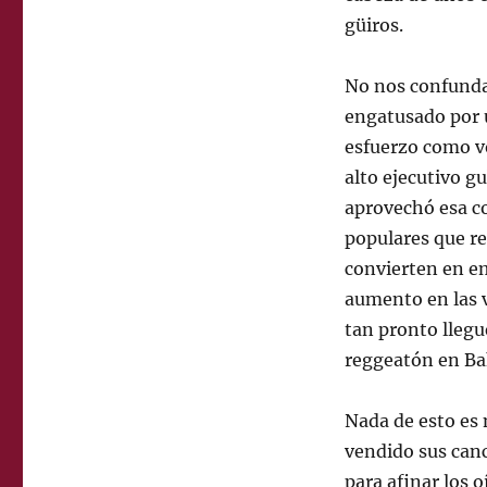
güiros.
No nos confundamo
engatusado por 
esfuerzo como vo
alto ejecutivo g
aprovechó esa co
populares que r
convierten en e
aumento en las v
tan pronto llegue
reggeatón en Ba
Nada de esto es
vendido sus can
para afinar los 