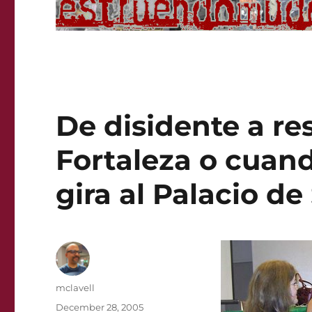
De disidente a re
Fortaleza o cuando
gira al Palacio de
Author
mclavell
Posted
December 28, 2005