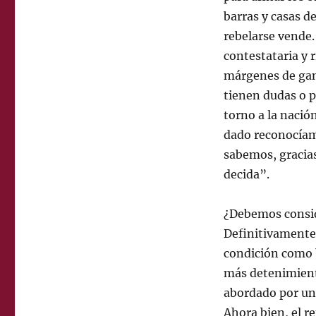
barras y casas 
rebelarse vende.
contestataria y 
márgenes de gana
tienen dudas o p
torno a la nació
dado reconocíam
sabemos, gracias
decida”.
¿Debemos consid
Definitivamente;
condición como 
más detenimiento
abordado por un 
Ahora bien, el 