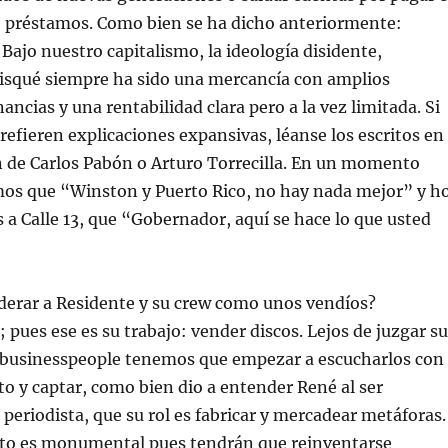
de préstamos. Como bien se ha dicho anteriormente:
 Bajo nuestro capitalismo, la ideología disidente,
risqué siempre ha sido una mercancía con amplios
ncias y una rentabilidad clara pero a la vez limitada. Si
refieren explicaciones expansivas, léanse los escritos en
n de Carlos Pabón o Arturo Torrecilla. En un momento
os que “Winston y Puerto Rico, no hay nada mejor” y h
 a Calle 13, que “Gobernador, aquí se hace lo que usted
erar a Residente y su crew como unos vendíos?
 pues ese es su trabajo: vender discos. Lejos de juzgar su
businesspeople tenemos que empezar a escucharlos con
 y captar, como bien dio a entender René al ser
periodista, que su rol es fabricar y mercadear metáforas.
reto es monumental pues tendrán que reinventarse