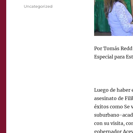
on
Categories
Uncategorized
Por Tomás Redd
Especial para E
Luego de haber e
asesinato de Fil
éxitos como Se v
suburbano-acadé
con su visita, co
gobernador Acev