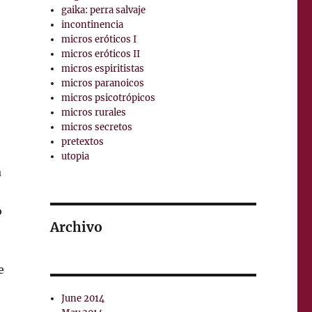
gaika: perra salvaje
incontinencia
micros eróticos I
micros eróticos II
micros espiritistas
micros paranoicos
micros psicotrópicos
micros rurales
micros secretos
pretextos
utopia
a
o
Archivo
e
June 2014