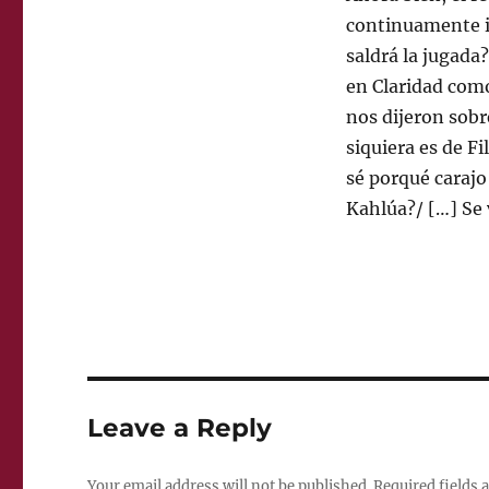
continuamente i
saldrá la jugada?
en Claridad como
nos dijeron sobre
siquiera es de F
sé porqué carajo
Kahlúa?/ […] Se v
Leave a Reply
Your email address will not be published.
Required fields