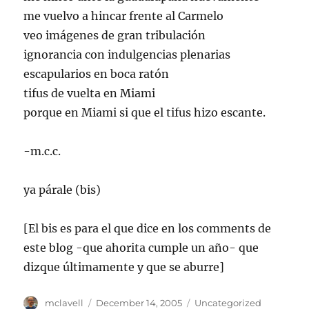
me vuelvo a hincar frente al Carmelo
veo imágenes de gran tribulación
ignorancia con indulgencias plenarias
escapularios en boca ratón
tifus de vuelta en Miami
porque en Miami si que el tifus hizo escante.
-m.c.c.
ya párale (bis)
[El bis es para el que dice en los comments de
este blog -que ahorita cumple un año- que
dizque últimamente y que se aburre]
Author
Posted
Categories
mclavell
December 14, 2005
Uncategorized