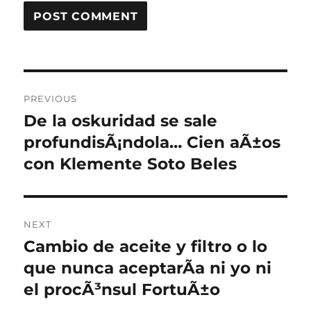
Post
PREVIOUS
navigation
De la oskuridad se sale
Previous
post:
profundisÃ¡ndola… Cien aÃ±os
con Klemente Soto Beles
NEXT
Cambio de aceite y filtro o lo
Next
post:
que nunca aceptarÃ­a ni yo ni
el procÃ³nsul FortuÃ±o