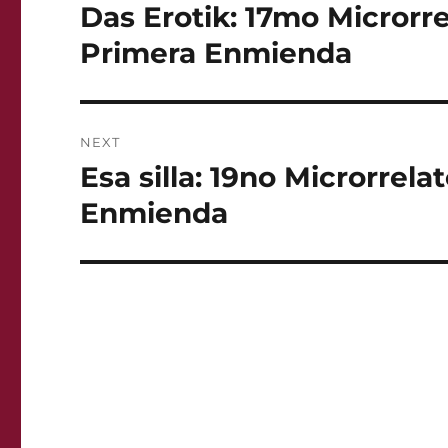
navigation
Das Erotik: 17mo Microrre
Previous
post:
Primera Enmienda
NEXT
Esa silla: 19no Microrrela
Next
post:
Enmienda