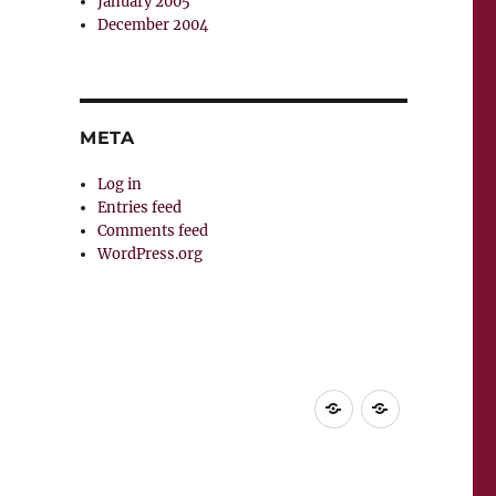
January 2005
December 2004
META
Log in
Entries feed
Comments feed
WordPress.org
Home
Supuesta
vida
del