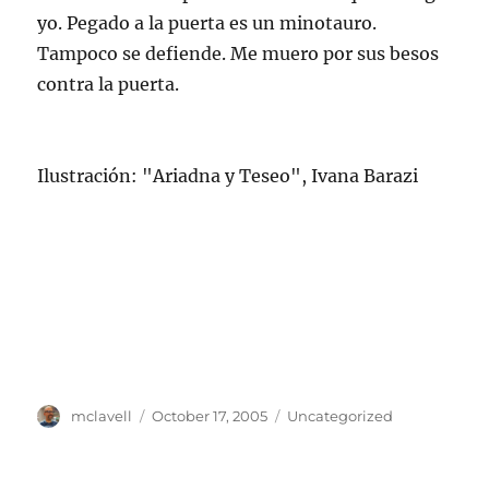
yo. Pegado a la puerta es un minotauro.
Tampoco se defiende. Me muero por sus besos
contra la puerta.
Ilustración: "Ariadna y Teseo", Ivana Barazi
Author
Posted
Categories
mclavell
October 17, 2005
Uncategorized
on