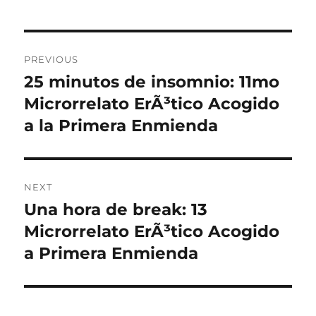
Post
PREVIOUS
navigation
25 minutos de insomnio: 11mo
Previous
post:
Microrrelato ErÃ³tico Acogido
a la Primera Enmienda
NEXT
Una hora de break: 13
Next
post:
Microrrelato ErÃ³tico Acogido
a Primera Enmienda