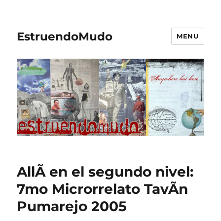
EstruendoMudo
MENU
AllÃ­ en el segundo nivel:
7mo Microrrelato TavÃ­n
Pumarejo 2005