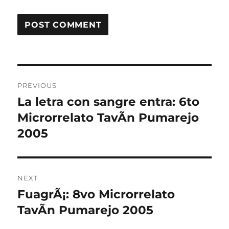
Post
PREVIOUS
navigation
La letra con sangre entra: 6to
Previous
post:
Microrrelato TavÃ­n Pumarejo
2005
NEXT
FuagrÃ¡: 8vo Microrrelato
Next
post:
TavÃ­n Pumarejo 2005